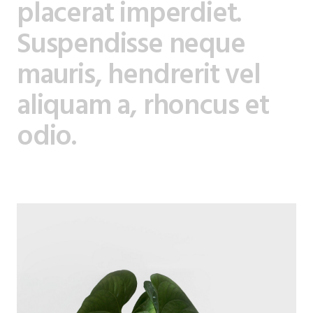
placerat imperdiet.
Suspendisse neque
mauris, hendrerit vel
aliquam a, rhoncus et
odio.